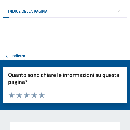
INDICE DELLA PAGINA
Indietro
Quanto sono chiare le informazioni su questa
pagina?
Valuta da 1 a 5 stelle la pagina
Valuta 1 stelle su 5
Valuta 2 stelle su 5
Valuta 3 stelle su 5
Valuta 4 stelle su 5
Valuta 5 stelle su 5