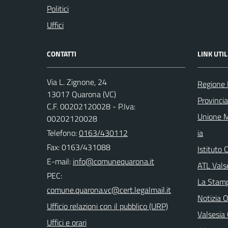
Politici
Uffici
CONTATTI
LINK UTIL
Via L. Zignone, 24
Regione
13017 Quarona (VC)
Provincia 
C.F. 00202120028 - P.Iva:
Unione M
00202120028
Telefono:
0163/430112
ia
Fax: 0163/431088
Istituto
E-mail:
ATL Valse
PEC:
La Stamp
Notizia O
Ufficio relazioni con il pubblico (URP)
Valsesia
Uffici e orari