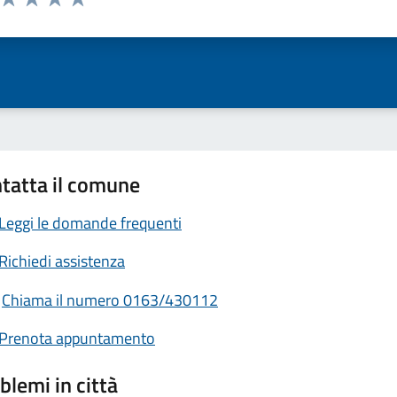
ta 1 stelle su 5
Valuta 2 stelle su 5
Valuta 3 stelle su 5
Valuta 4 stelle su 5
Valuta 5 stelle su 5
tatta il comune
Leggi le domande frequenti
Richiedi assistenza
Chiama il numero 0163/430112
Prenota appuntamento
blemi in città