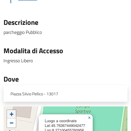
Descrizione
parcheggio Pubblico
Modalita di Accesso
Ingresso Libero
Dove
Piazza Silvio Pellico - 13017
+
×
Luogo a coordinate
−
Lat:45.76367449042477
Lon:8.27100455760956