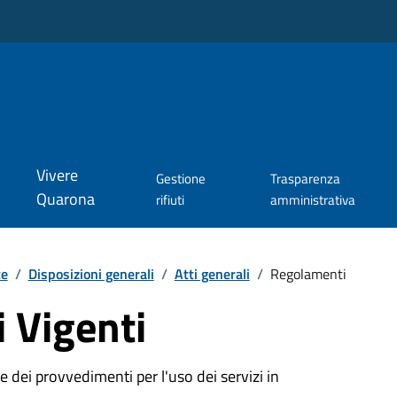
Vivere
Gestione
Trasparenza
Quarona
rifiuti
amministrativa
te
/
Disposizioni generali
/
Atti generali
/
Regolamenti
 Vigenti
 dei provvedimenti per l'uso dei servizi in